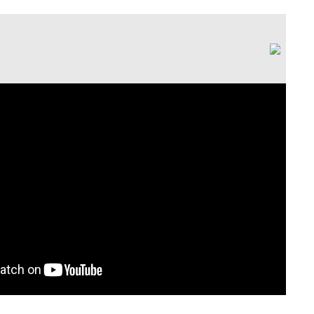
צאה היא זרימת אוויר חזקה ומדויקת שצורכת פחות אוויר דחוס וחוסכת ב