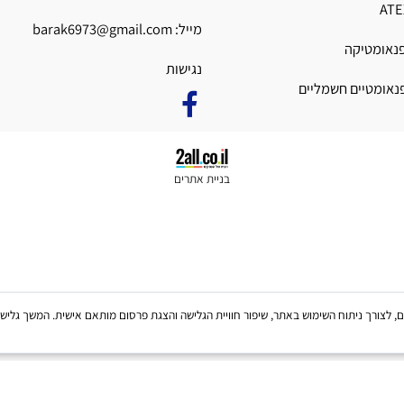
וע
פקס:
03-5592753
כתובת: הנגר 10 א.ת חולון
מייל:
barak6973@gmail.com
טיקה
נגישות
יים חשמליים
בניית אתרים