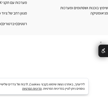
עוץ נטרול חשמל סטטי
מערכות נישוף, קירור, שינ
ושאיבה מופעל אוויר דחוס
קנים פנאומטים + שירות ושדרוג מכונות
מערכות עם תקני ATEX
כנות ושסתומים ומערכות
קה
מגוון רחב של ציוד פנאומ
רטטים(ויברטורים)פנאומט