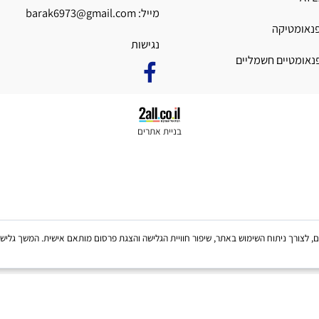
וע
פקס:
03-5592753
כתובת: הנגר 10 א.ת חולון
מייל:
barak6973@gmail.com
טיקה
נגישות
יים חשמליים
בניית אתרים
Coo, לרבות של צדדים שלישיים, לצורך ניתוח השימוש באתר, שיפור חוויית הגלישה והצגת פרסום מותאם אישית. 