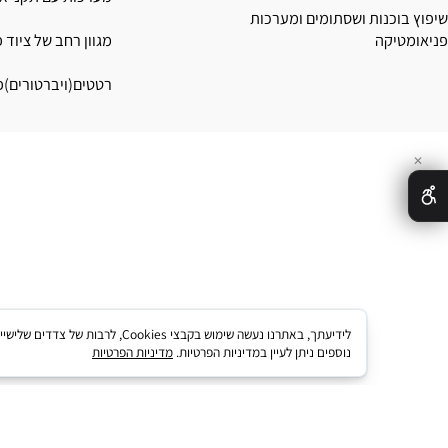
עוץ נטרול חשמל סטטי
מערכות נישוף, קירור, שינ
ושאיבה מופעל אוויר דחוס
קנים פנאומטים + שירות ושדרוג מכונות
מערכות עם תקני ATEX
כנות ושסתומים ומערכות
קה
מגוון רחב של ציוד פנאומ
רטטים(ויברטורים)פנאומט
לידיעתך, באתרנו נעשה שימוש בקבצי kies